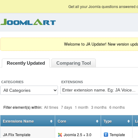
Joomla Templates
Joomla Extensions
Ma
Get all your Joomla questions answered d
Welcome to JA Updater! New version updat
Recently Updated
Comparing Tool
CATEGORIES
EXTENSIONS
Filter element(s) within:
All times
7 days
1 month
3 months
6 months
Extensions Name
Core
Type
L
JA Flix Template
Joomla 2.5 + 3.0
Template